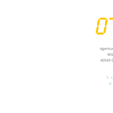
Agentu
Wie
40549 
T: 
E